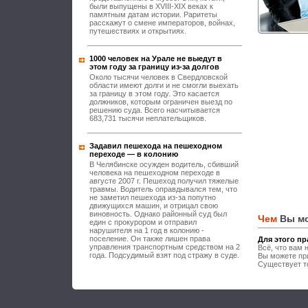
были выпущены в XVIII-XIX веках к
памятным датам истории. Раритеты
расскажут о смене императоров, войнах,
путешествиях и открытиях.
1000 человек на Урале не выедут в
этом году за границу из-за долгов
Около тысячи человек в Свердловской
области имеют долги и не смогли выехать
за границу в этом году. Это касается
должников, которым ограничен выезд по
решению суда. Всего насчитывается
683,731 тысячи неплательщиков.
Задавил пешехода на пешеходном
переходе — в колонию
В Челябинске осужден водитель, сбивший
человека на пешеходном переходе в
августе 2007 г. Пешеход получил тяжелые
травмы. Водитель оправдывался тем, что
не заметил пешехода из-за попутно
движущихся машин, и отрицал свою
виновность. Однако районный суд был
Чем
Вы м
един с прокурором и отправил
нарушителя на 1 год в колонию -
поселение. Он также лишен права
Для этого пр
управления транспортным средством на 2
Всё, что вам 
года. Подсудимый взят под стражу в суде.
Вы можете пр
Существует 