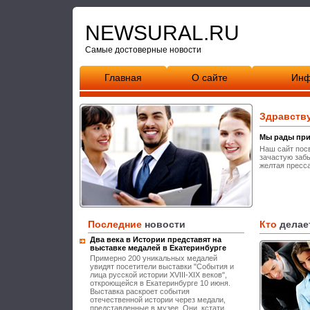
NEWSURAL.RU
Самые достоверные новости
Главная
О сайте
Инф
Здравств
Мы рады при
Наш сайт пос
зачастую заб
желтая пресс
Последние
новости
Кто
делае
Два века в Истории представят на
выставке медалей в Екатеринбурге
Примерно 200 уникальных медалей
увидят посетители выставки "События и
лица русской истории XVIII-XIX веков",
откроющейся в Екатеринбурге 10 июня.
Выставка раскроет события
отечественной истории через медали,
представленные в музее. Они, кстати,